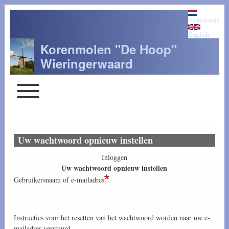
Nederlands
English
Korenmolen "De Hoop"
Wieringerwaard
Toggle main menu
Main navigation
Uw wachtwoord opnieuw instellen
Inloggen
Primary tabs
Uw wachtwoord opnieuw instellen
Gebruikersnaam of e-mailadres
Instructies voor het resetten van het wachtwoord worden naar uw e-
mailadres verstuurd.